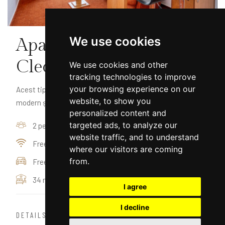
We use cookies
Apartament Hotel
Cleopatra
We use cookies and other
tracking technologies to improve
your browsing experience on our
Acest tip de spațiu de cazare beneficiază de un design
website, to show you
modern și este alcătuit dintr-un dormitor cu ...
personalized content and
targeted ads, to analyze our
2 persons
website traffic, and to understand
Free Internet access
where our visitors are coming
from.
Free parking
34 m²
I agree
I decline
DETAILS
BOOK NOW