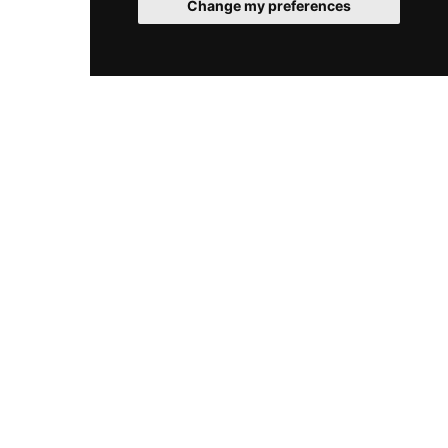
Change my preferences
Apartament Hotel
Cleopatra - parter